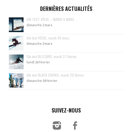
DERNIÈRES ACTUALITÉS
SKI TEST VÖLKL – MARDI 4 MARS
dimanche 2 mars
Ski-test VÖLKL, mardi 05 mars.
dimanche 3 mars
Ski-test BLIZZARD, mardi 27 février.
lundi 26 février
Ski-test BLACK CROWS, mardi 20 février.
dimanche 18 février
SUIVEZ-NOUS