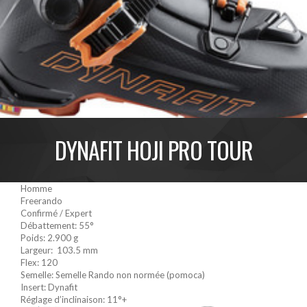
DYNAFIT HOJI PRO TOUR
Homme
Freerando
Confirmé / Expert
Débattement: 55°
Poids: 2.900 g
Largeur: 103.5 mm
Flex: 120
Semelle:
Semelle Rando non normée (pomoca)
Insert: Dynafit
Réglage d’inclinaison: 11°+